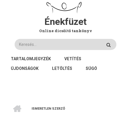
Ugrás
a
tartalomra
Énekfüzet
Online dicsőítő tankönyv
Keresés
FŐ
TARTALOMJEGYZÉK
VETÍTÉS
NAVIGÁCIÓ
ÚJDONSÁGOK
LETÖLTÉS
SÚGÓ
CÍMLAP
ISMERETLEN SZERZŐ
MORZSA