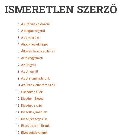
ISMERETLEN SZERZŐ
A Királynak áldozom
A magas hegyről
A szívem áld
Ahogy nézlek Téged
Állok és Téged csodállak
Arra vágyom én
Az Úr győz
Az Úr van itt
Az Úrért mi indulunk
Az Úrnak lelke rám száll
Csendben állok
Dicsérem Neved
Dicséret, áldás
Dicsérlek, imádlak
Dicső, fenséges Úr
Él Jézus, a mi Urunk
Elveszettek voltunk