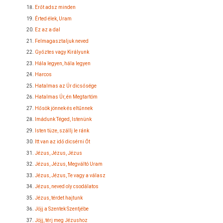
Erőt adsz minden
Érted élek, Uram
Ez az a dal
Felmagasztaljuk neved
Győztes vagy Királyunk
Hála legyen, hála legyen
Harcos
Hatalmas az Úr dicsősége
Hatalmas Úr, én Megtartóm
Hősök jönnek és eltűnnek
Imádunk Téged, Istenünk
Isten tüze, szállj le ránk
Itt van az idő dicsérni Őt
Jézus, Jézus, Jézus
Jézus, Jézus, Megváltó Uram
Jézus, Jézus, Te vagy a válasz
Jézus, neved oly csodálatos
Jézus, térdet hajtunk
Jöjj a Szentek Szentjébe
Jöjj, térj meg Jézushoz