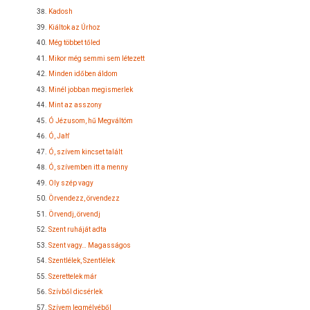
Kadosh
Kiáltok az Úrhoz
Még többet tőled
Mikor még semmi sem létezett
Minden időben áldom
Minél jobban megismerlek
Mint az asszony
Ó Jézusom, hű Megváltóm
Ó, Jah'
Ó, szívem kincset talált
Ó, szívemben itt a menny
Oly szép vagy
Örvendezz, örvendezz
Örvendj, örvendj
Szent ruháját adta
Szent vagy… Magasságos
Szentlélek, Szentlélek
Szerettelek már
Szívből dicsérlek
Szívem legmélyéből