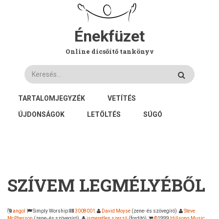
Ugrás
a
tartalomra
Énekfüzet
Online dicsőítő tankönyv
Keresés
FŐ
TARTALOMJEGYZÉK
VETÍTÉS
NAVIGÁCIÓ
ÚJDONSÁGOK
LETÖLTÉS
SÚGÓ
SZÍVEM LEGMÉLYÉBŐL
angol
Simply Worship
3008001
David Moyse
(zene- és szövegíró)
Steve
McPherson
(zene- és szövegíró)
ismeretlen szerző
(fordító)
©
1999
Hillsong Music