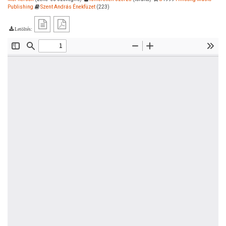
Publishing
Szent András Énekfüzet
(223)
Letöltés: