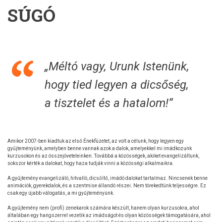
SÚGÓ
„Méltó vagy, Urunk Istenünk,
hogy tied legyen a dicsőség,
a tisztelet és a hatalom!”
Amikor 2007-ben kiadtuk az első Énekfüzetet, az volt a célunk, hogy legyen egy
gyűjteményünk, amelyben benne vannak azok a dalok, amelyekkel mi imádkozunk
kurzusokon és az összejöveteleinken. Továbbá a közösségek, akiket evangelizáltunk,
sokszor kérték a dalokat, hogy haza tudják vinni a közösségi alkalmaikra.
A gyűjtemény evangelizáló, hitvalló, dicsőítő, imádó dalokat tartalmaz. Nincsenek benne
animációk, gyerekdalok, és a szentmise állandó részei. Nem törekedtünk teljességre. Ez
csak egy újabb válogatás, a mi gyűjteményünk.
A gyűjtemény nem (profi) zenekarok számára készült, hanem olyan kurzusokra, ahol
általában egy hangszerrel vezetik az imádságot és olyan közösségek támogatására, ahol