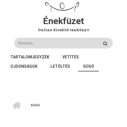
Ugrás
a
tartalomra
Énekfüzet
Online dicsőítő tankönyv
Keresés
FŐ
TARTALOMJEGYZÉK
VETÍTÉS
NAVIGÁCIÓ
ÚJDONSÁGOK
LETÖLTÉS
SÚGÓ
CÍMLAP
SÚGÓ
MORZSA