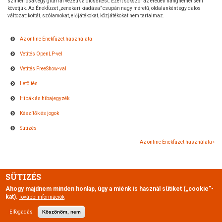
szintén csak egy gitárral vezetik a dicsőítést. Ezért sokszor az eredeti hangnemet sem
követjük. Az Énekfüzet „zenekari kiadása” csupán nagy méretű, oldalanként egy dalos
változat: kottát, szólamokat, előjátékokat, közjátékokat nem tartalmaz.
Az online Énekfüzet használata
Vetítés OpenLP-vel
Vetítés FreeShow-val
Letöltés
Hibák ás hibajegyzék
Készítők és jogok
Sütizés
Az online Énekfüzet használata
›
KÖNYV
KERESZTHIVATKOZÁSAI
SÜTIZÉS
EHHEZ:
Ahogy majdnem minden honlap, úgy a miénk is használ sütiket („cookie”-
kat).
SÚGÓ
CC BY-NC-SA 4.0
Szent András Evangelizációs Alapítvány
További információk
Elfogadás
Köszönöm, nem