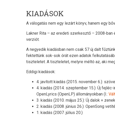
KIADÁSOK
A válogatás nem egy lezárt könyv, hanem egy bővül
Lakner Rita – az eredeti szerkesztő – 2008-ban 
verziót.
A negyedik kiadásban nem csak 57 új dalt fűztün
fektettünk sok-sok órát ezen adatok felkutatásáb
tiszteletet. A tiszteletet, melyre méltó az, aki 
Eddigi kiadások:
4. javított kiadás (2015. november 6.): szöve
4. kiadás (2014. szeptember 15.): Új fejléc
OpenLyrics (OpenLP) állományokban (l.:
Vál
3. kiadás (2010. május 25.): Új dalok + zeneka
2. kiadás (2008. június 26.): OpenSong vetít
1. kiadás (2007. július 20.)