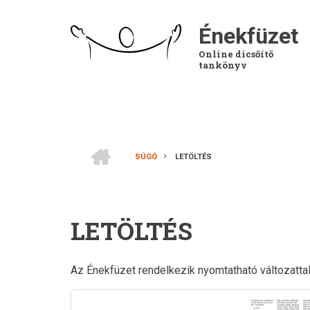
Ugrás
a
Énekfüzet
tartalomra
Online dicsőítő
tankönyv
CÍMLAP
SÚGÓ
LETÖLTÉS
MORZSA
LETÖLTÉS
Az Énekfüzet rendelkezik nyomtatható változattal 