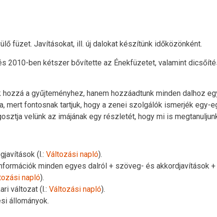
ő füzet. Javításokat, ill. új dalokat készítünk időközönként.
és 2010-ben kétszer bővítette az Énekfüzetet, valamint dicsőíté
k hozzá a gyűjteményhez, hanem hozzáadtunk minden dalhoz egy f
a, mert fontosnak tartjuk, hogy a zenei szolgálók ismerjék egy-
megosztja velünk az imájának egy részletét, hogy mi is megtanulj
gjavítások (l.:
Változási napló
).
-információk minden egyes dalról + szöveg- és akkordjavítások 
tozási napló
).
ri változat (l.:
Változási napló
).
ési állományok.