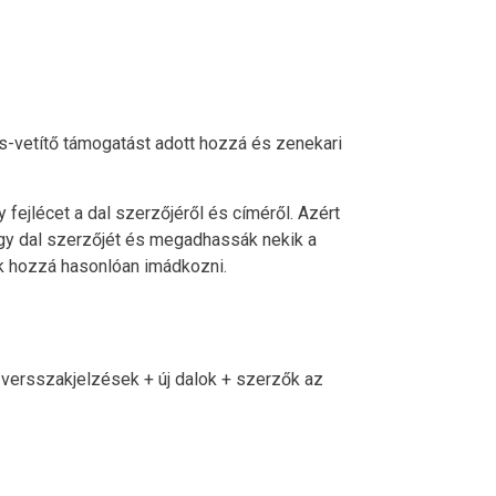
s-vetítő támogatást adott hozzá és zenekari
ejlécet a dal szerzőjéről és címéről. Azért
egy dal szerzőjét és megadhassák nekik a
unk hozzá hasonlóan imádkozni.
+ versszakjelzések + új dalok + szerzők az