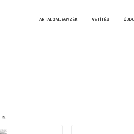
FŐ
TARTALOMJEGYZÉK
VETÍTÉS
ÚJD
NAVIGÁCIÓ
is: