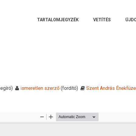
FŐ
TARTALOMJEGYZÉK
VETÍTÉS
ÚJD
NAVIGÁCIÓ
egíró)
ismeretlen szerző
(fordító)
Szent András Énekfüze