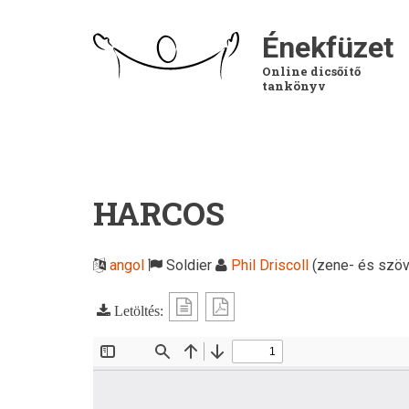
Ugrás
a
Énekfüzet
tartalomra
Online dicsőítő
tankönyv
HARCOS
angol
Soldier
Phil Driscoll
(zene- és szöv
Letöltés: