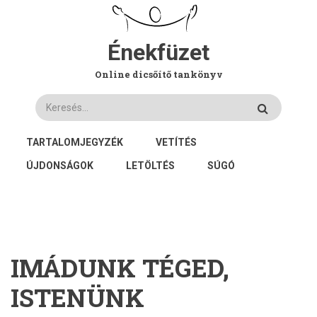
Ugrás
a
tartalomra
Énekfüzet
Online dicsőítő tankönyv
Keresés
FŐ
TARTALOMJEGYZÉK
VETÍTÉS
NAVIGÁCIÓ
ÚJDONSÁGOK
LETÖLTÉS
SÚGÓ
IMÁDUNK TÉGED,
ISTENÜNK