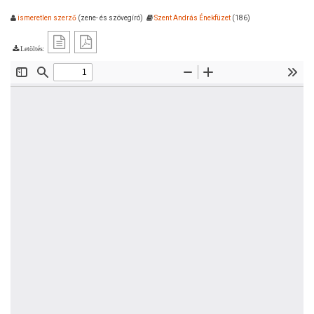
ismeretlen szerző
(zene- és szövegíró)
Szent András Énekfüzet
(186)
Letöltés: