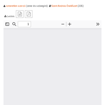
ismeretlen szerző
(zene- és szövegíró)
Szent András Énekfüzet
(205)
Letöltés: