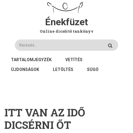
Ugrás
a
tartalomra
Énekfüzet
Online dicsőítő tankönyv
Keresés
FŐ
TARTALOMJEGYZÉK
VETÍTÉS
NAVIGÁCIÓ
ÚJDONSÁGOK
LETÖLTÉS
SÚGÓ
ITT VAN AZ IDŐ
DICSÉRNI ŐT