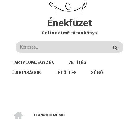
Ugrás
a
tartalomra
Énekfüzet
Online dicsőítő tankönyv
Keresés
FŐ
TARTALOMJEGYZÉK
VETÍTÉS
NAVIGÁCIÓ
ÚJDONSÁGOK
LETÖLTÉS
SÚGÓ
CÍMLAP
THANKYOU MUSIC
MORZSA