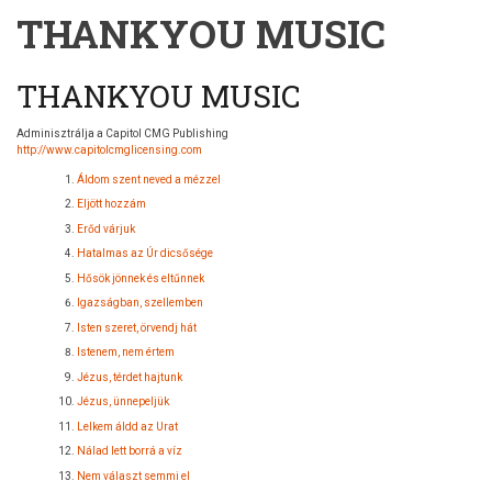
THANKYOU MUSIC
THANKYOU MUSIC
Adminisztrálja a Capitol CMG Publishing
http://www.capitolcmglicensing.com
Áldom szent neved a mézzel
Eljött hozzám
Erőd várjuk
Hatalmas az Úr dicsősége
Hősök jönnek és eltűnnek
Igazságban, szellemben
Isten szeret, örvendj hát
Istenem, nem értem
Jézus, térdet hajtunk
Jézus, ünnepeljük
Lelkem áldd az Urat
Nálad lett borrá a víz
Nem választ semmi el