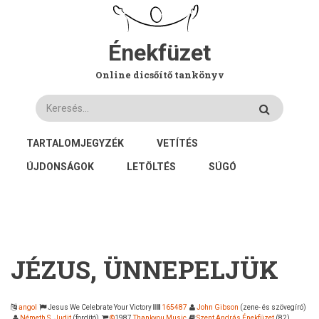
Ugrás
a
tartalomra
Énekfüzet
Online dicsőítő tankönyv
Keresés
FŐ
TARTALOMJEGYZÉK
VETÍTÉS
NAVIGÁCIÓ
ÚJDONSÁGOK
LETÖLTÉS
SÚGÓ
JÉZUS, ÜNNEPELJÜK
angol
Jesus We Celebrate Your Victory
165487
John Gibson
(zene- és szövegíró)
Németh S. Judit
(fordító)
©
1987
Thankyou Music
Szent András Énekfüzet
(82)