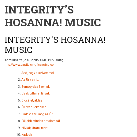
INTEGRITY'S
HOSANNA! MUSIC
INTEGRITY'S HOSANNA!
MUSIC
Adminisztrálja a Capitol CMG Publishing
http://www.capitolcmglicensing.com
Add, hogy a szívemmel
Az Úr van itt
Bemegyek a Szentek
Csak pillanat létünk
Dicséret, áldás
Élet van Tebenned
Emlékezzél meg az Úr
Följebb minden hatalomnál
Hívlak, Uram, mert
Kadosh