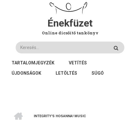
Ugrás
a
tartalomra
Énekfüzet
Online dicsőítő tankönyv
Keresés
FŐ
TARTALOMJEGYZÉK
VETÍTÉS
NAVIGÁCIÓ
ÚJDONSÁGOK
LETÖLTÉS
SÚGÓ
CÍMLAP
INTEGRITY'S HOSANNA! MUSIC
MORZSA