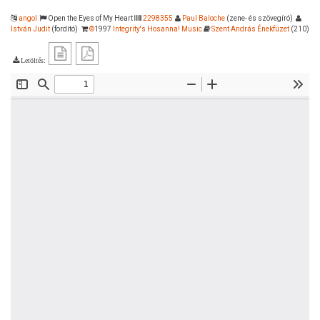
angol
Open the Eyes of My Heart
2298355
Paul Baloche
(zene- és szövegíró)
István Judit
(fordító)
©
1997
Integrity's Hosanna! Music
Szent András Énekfüzet
(210)
Letöltés: