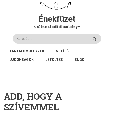
Ugrás
a
tartalomra
Énekfüzet
Online dicsőítő tankönyv
Keresés
FŐ
TARTALOMJEGYZÉK
VETÍTÉS
NAVIGÁCIÓ
ÚJDONSÁGOK
LETÖLTÉS
SÚGÓ
ADD, HOGY A
SZÍVEMMEL