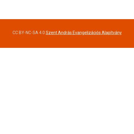
CC BY-NC-SA 4.0
Szent András Evangelizációs Alapítvány