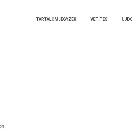
FŐ
TARTALOMJEGYZÉK
VETÍTÉS
ÚJD
NAVIGÁCIÓ
on