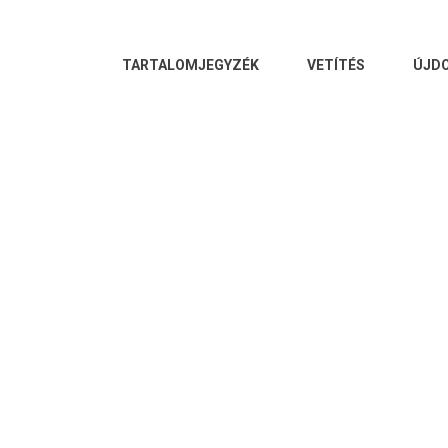
FŐ
TARTALOMJEGYZÉK
VETÍTÉS
ÚJD
NAVIGÁCIÓ