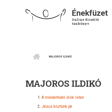
Ugrás
a
Énekfüzet
tartalomra
Online dicsőítő
tankönyv
CÍMLAP
MAJOROS ILDIKÓ
MORZSA
MAJOROS ILDIKÓ
A mindenható örök Isten
Jézus köztünk jár