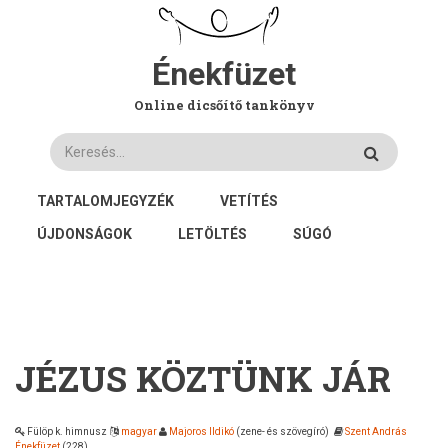
Ugrás
a
tartalomra
Énekfüzet
Online dicsőítő tankönyv
Keresés
FŐ
TARTALOMJEGYZÉK
VETÍTÉS
NAVIGÁCIÓ
ÚJDONSÁGOK
LETÖLTÉS
SÚGÓ
JÉZUS KÖZTÜNK JÁR
Fülöp k. himnusz
magyar
Majoros Ildikó
(zene- és szövegíró)
Szent András
Énekfüzet
(228)