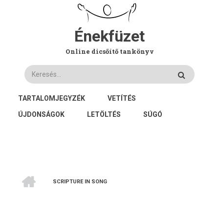
Ugrás
a
tartalomra
Énekfüzet
Online dicsőítő tankönyv
Keresés
FŐ
TARTALOMJEGYZÉK
VETÍTÉS
NAVIGÁCIÓ
ÚJDONSÁGOK
LETÖLTÉS
SÚGÓ
CÍMLAP
SCRIPTURE IN SONG
MORZSA