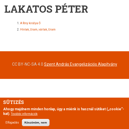
LAKATOS PÉTER
A fény királya Ő
Hívlak, Uram, várlak, Uram
CC BY-NC-SA 4.0
Szent András Evangelizációs Alapítvány
SÜTIZÉS
Ahogy majdnem minden honlap, úgy a miénk is használ sütiket („cookie”-
kat).
További információk
Elfogadás
Köszönöm, nem