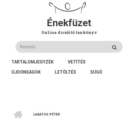
Ugrás
a
tartalomra
Énekfüzet
Online dicsőítő tankönyv
Keresés
FŐ
TARTALOMJEGYZÉK
VETÍTÉS
NAVIGÁCIÓ
ÚJDONSÁGOK
LETÖLTÉS
SÚGÓ
CÍMLAP
LAKATOS PÉTER
MORZSA