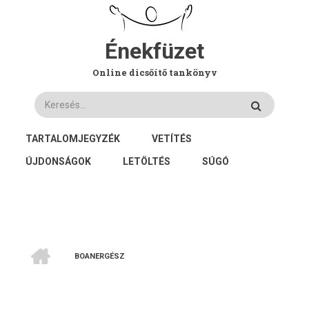
Ugrás
a
tartalomra
Énekfüzet
Online dicsőítő tankönyv
Keresés
FŐ
TARTALOMJEGYZÉK
VETÍTÉS
NAVIGÁCIÓ
ÚJDONSÁGOK
LETÖLTÉS
SÚGÓ
CÍMLAP
BOANERGÉSZ
MORZSA