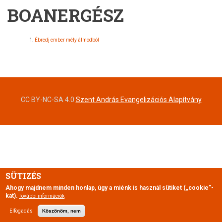
BOANERGÉSZ
Ébredj ember mély álmodból
CC BY-NC-SA 4.0
Szent András Evangelizációs Alapítvány
SÜTIZÉS
Ahogy majdnem minden honlap, úgy a miénk is használ sütiket („cookie”-
kat).
További információk
Elfogadás
Köszönöm, nem