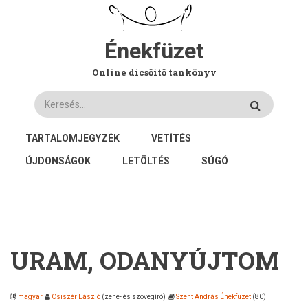
Ugrás
a
tartalomra
Énekfüzet
Online dicsőítő tankönyv
Keresés
FŐ
TARTALOMJEGYZÉK
VETÍTÉS
NAVIGÁCIÓ
ÚJDONSÁGOK
LETÖLTÉS
SÚGÓ
URAM, ODANYÚJTOM
magyar
Csiszér László
(zene- és szövegíró)
Szent András Énekfüzet
(80)