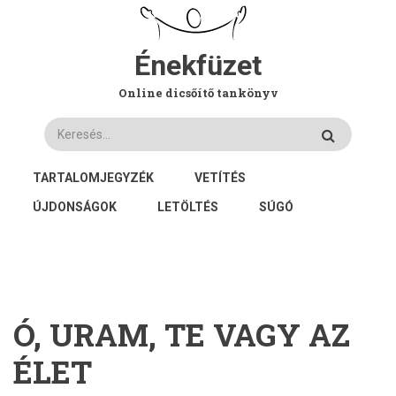
Ugrás
a
tartalomra
Énekfüzet
Online dicsőítő tankönyv
Keresés
FŐ
TARTALOMJEGYZÉK
VETÍTÉS
NAVIGÁCIÓ
ÚJDONSÁGOK
LETÖLTÉS
SÚGÓ
Ó, URAM, TE VAGY AZ
ÉLET