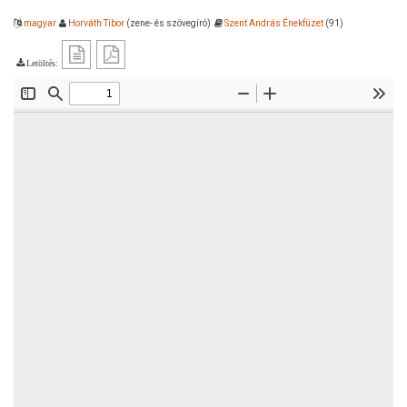
magyar
Horváth Tibor
(zene- és szövegíró)
Szent András Énekfüzet
(91)
Letöltés: