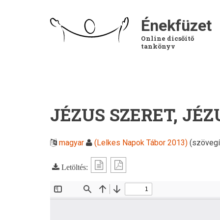
Ugrás
a
Énekfüzet
tartalomra
Online dicsőítő
tankönyv
JÉZUS SZERET, JÉZ
magyar
(Lelkes Napok Tábor 2013)
(szövegí
Letöltés: