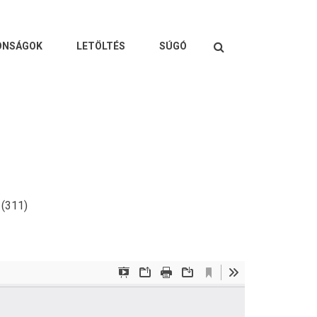
Keresés
ONSÁGOK
LETÖLTÉS
SÚGÓ
(311)